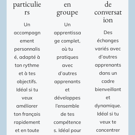
de
en
particulie
conversat
groupe
rs
ion
Un
Un
Des
apprentissa
accompagn
échanges
ge complet,
ement
variés avec
où tu
personnalis
d’autres
pratiques
é, adapté à
apprenants
avec
ton rythme
dans un
d’autres
et à tes
cadre
apprenants
objectifs.
bienveillant
et
Idéal si tu
et
développes
veux
dynamique.
l’ensemble
améliorer
Idéal si tu
de tes
ton français
veux te
compétence
rapidement
concentrer
s. Idéal pour
et en toute